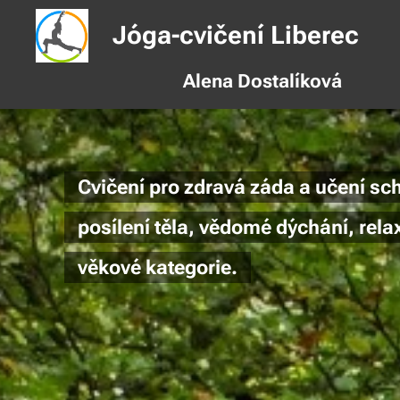
Jóga-cvičení Liberec
Alena Dostalíková
Cvičení pro zdravá záda a uče
posílení těla, vědomé dých
věkové kategorie.