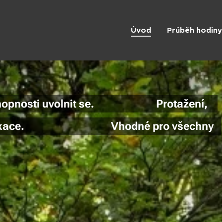
Úvod
Průběh hodiny
ní schopnosti uvolnit se. Protažení,
ání, relaxace. Vhodné pro všechny