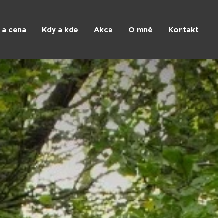
 a cena
Kdy a kde
Akce
O mně
Kontakt